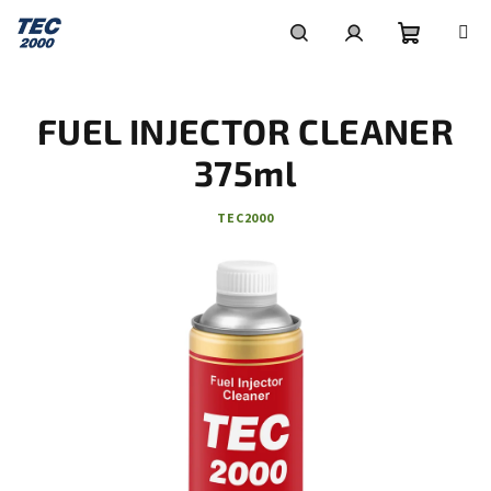
Přejít
na
obsah
Nákupní
Hledat
Přihlášení
FUEL INJECTOR CLEANER
košík
375ml
TEC2000