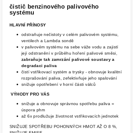
čistič benzinového palivového
systému
HLAVNÍ PŘÍNOSY
odstraňuje nečistoty v celém palivovém systému,
ventilech a Lambda sondě
v palivovém systému na sebe váže vodu a zajistí
její odstranění v průběhu hoření palivové směsi,
zabraňuje tak zamrzání palivové soustavy a
degradaci paliva
čistí vstřikovací systém a trysky - obnovuje kvalitní
rozprašování paliva, zefektivňuje jeho spalování
snižuje opotřebení v horní části válců
VÝHODY PRO VÁS
snižuje a obnovuje správnou spotřebu paliva =
úspora phm
až 6x prodlužuje životnost vstřikovacích jednotek
SNIŽUJE SPOTŘEBU POHONNÝCH HMOT AŽ O 8 %,
SNIŽUJE EMISE