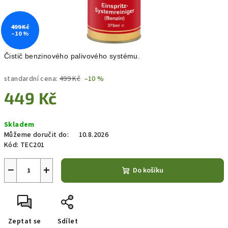
499 Kč
–10 %
Čistič benzinového palivového systému.
standardní cena:
499 Kč
–10 %
449 Kč
Měrná
Skladem
cena:
Můžeme doručit do:
10.8.2026
Kód:
TEC201
−
+
Do košíku
Zeptat se
Sdílet