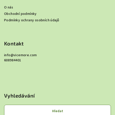
a
O nás
t
Obchodní podmínky
í
Podmínky ochrany osobních údajů
Kontakt
info
@
vicemore.com
608984401
Vyhledávání
Hledat