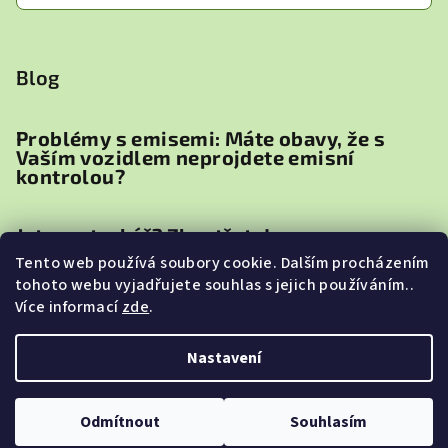
Blog
Problémy s emisemi: Máte obavy, že s
Vaším vozidlem neprojdete emisní
kontrolou?
Jste motorkář? Zbystřete!
Tento web používá soubory cookie. Dalším procházením
tohoto webu vyjadřujete souhlas s jejich používáním..
Proč je důležité přidat TEC2000 (Fuel
Více informací
zde
.
Injection Cleaner) do paliva před
zazimováním zahradní techniky
Nastavení
Copyright 2026
TEC2000
. Všechna práva vyhrazena.
Odmítnout
Souhlasím
Vytvořil Shoptet