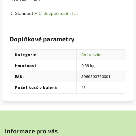
⇓ Stáhnout
FIC-Bezpečnostní list
Doplňkové parametry
Kategorie
:
Do benzínu
Hmotnost
:
0.39 kg
EAN
:
5060500720001
Počet kusů v balení
:
28
Z
á
p
Informace pro vás