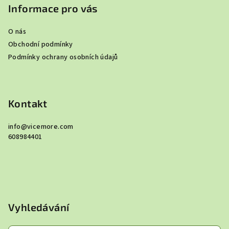
p
Informace pro vás
a
O nás
t
Obchodní podmínky
í
Podmínky ochrany osobních údajů
Kontakt
info
@
vicemore.com
608984401
Vyhledávání