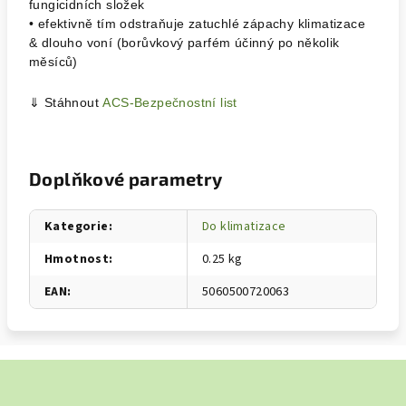
fungicidních složek
• efektivně tím odstraňuje zatuchlé zápachy klimatizace
& dlouho voní (borůvkový parfém účinný po několik
měsíců)
⇓ Stáhnout
ACS-Bezpečnostní list
Doplňkové parametry
Kategorie
:
Do klimatizace
Hmotnost
:
0.25 kg
EAN
:
5060500720063
Z
á