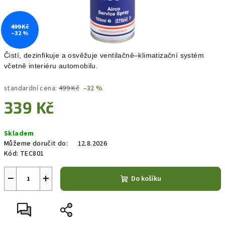
499 Kč
–32 %
Čistí, dezinfikuje a osvěžuje ventilačně–klimatizační systém
včetně interiéru automobilu.
standardní cena:
499 Kč
–32 %
339 Kč
Měrná
Skladem
cena:
Můžeme doručit do:
12.8.2026
Kód:
TEC801
−
+
Do košíku