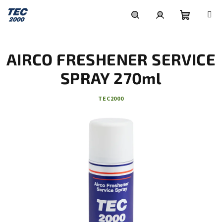
Přejít
na
obsah
Nákupní
Hledat
Přihlášení
AIRCO FRESHENER SERVICE
košík
SPRAY 270ml
TEC2000