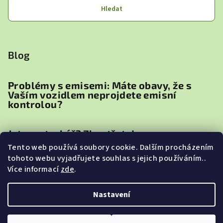
Hledat
Blog
Problémy s emisemi: Máte obavy, že s
Vaším vozidlem neprojdete emisní
kontrolou?
Jste motorkář? Zbystřete!
Tento web používá soubory cookie. Dalším procházením
tohoto webu vyjadřujete souhlas s jejich používáním..
Proč je důležité přidat TEC2000 (Fuel
Více informací
zde
.
Injection Cleaner) do paliva před
zazimováním zahradní techniky
Nastavení
Copyright 2026
TEC2000
. Všechna práva vyhrazena.