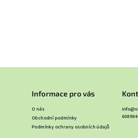
Z
á
Informace pro vás
Kont
p
a
O nás
info
@
v
608984
t
Obchodní podmínky
Podmínky ochrany osobních údajů
í