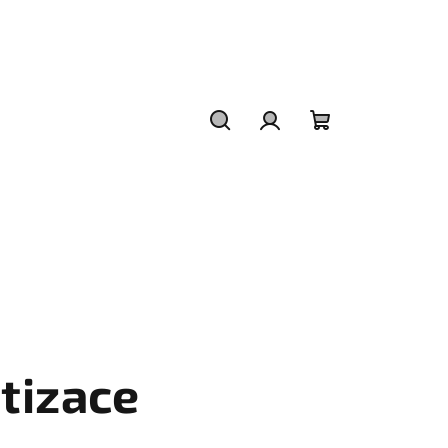
Hledat
Přihlášení
Nákupní
košík
tizace