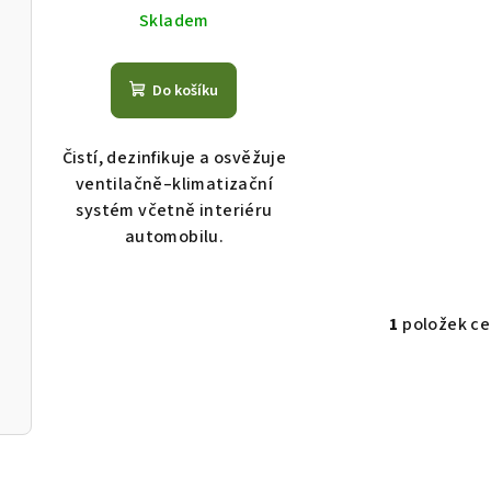
d
k
Skladem
u
t
k
ů
Do košíku
t
Čistí, dezinfikuje a osvěžuje
ů
ventilačně–klimatizační
systém včetně interiéru
automobilu.
1
položek c
O
v
l
á
d