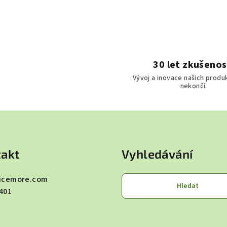
a
c
í
p
r
30 let zkušenos
v
Vývoj a inovace našich produ
k
nekončí.
y
v
ý
p
akt
Vyhledávání
i
s
icemore.com
u
Hledat
401