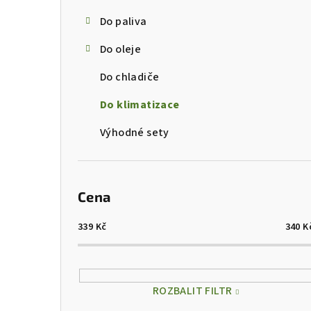
s
Do paliva
t
Do oleje
r
Do chladiče
a
Do klimatizace
n
Výhodné sety
n
í
p
Cena
a
339
Kč
340
K
n
e
ROZBALIT FILTR
l