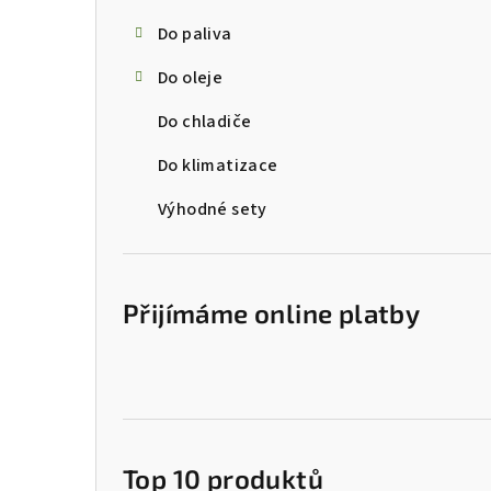
s
Do paliva
t
Do oleje
r
Do chladiče
a
Do klimatizace
n
Výhodné sety
n
í
p
Přijímáme online platby
a
n
e
l
Top 10 produktů