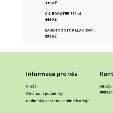
339 Kč
OIL BOOSTER 375ml
449 Kč
RADIATOR STOP LEAK 350ml
339 Kč
Z
á
Informace pro vás
Kont
p
a
O nás
info
@
v
608984
t
Obchodní podmínky
Podmínky ochrany osobních údajů
í