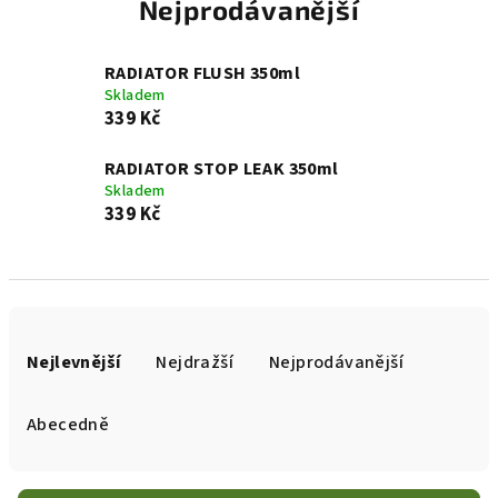
Nejprodávanější
RADIATOR FLUSH 350ml
Skladem
339 Kč
RADIATOR STOP LEAK 350ml
Skladem
339 Kč
Ř
a
Nejlevnější
Nejdražší
Nejprodávanější
z
e
Abecedně
n
í