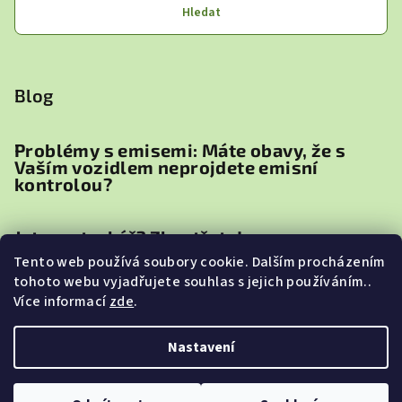
Hledat
Blog
Problémy s emisemi: Máte obavy, že s
Vaším vozidlem neprojdete emisní
kontrolou?
Jste motorkář? Zbystřete!
Tento web používá soubory cookie. Dalším procházením
tohoto webu vyjadřujete souhlas s jejich používáním..
Proč je důležité přidat TEC2000 (Fuel
Více informací
zde
.
Injection Cleaner) do paliva před
zazimováním zahradní techniky
Nastavení
Copyright 2026
TEC2000
. Všechna práva vyhrazena.