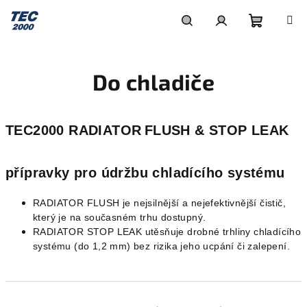
Přejít
na
obsah
Nákupní
Hledat
Přihlášení
Do chladiče
košík
TEC2000 RADIATOR
FLUSH & STOP LEAK
přípravky pro údržbu chladícího systému
RADIATOR FLUSH je nejsilnější a nejefektivnější čistič,
který je na současném trhu dostupný.
RADIATOR STOP LEAK utěsňuje drobné trhliny chladícího
systému (do 1,2 mm) bez rizika jeho ucpání či zalepení.