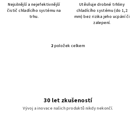
Nejsilnější a nejefektivnější
Utěsňuje drobné trhliny
čistič chladícího systému na
chladícího systému (do 1,2
trhu.
mm) bez rizika jeho ucpání či
zalepení.
2
položek celkem
O
v
l
á
d
a
c
í
30 let zkušeností
p
Vývoj a inovace našich produktů nikdy nekončí.
r
v
k
y