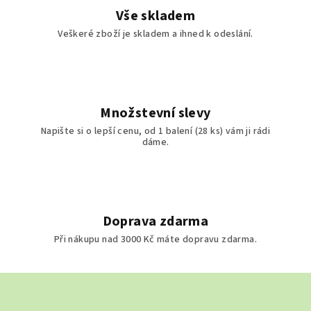
v
Vše skladem
ý
Veškeré zboží je skladem a ihned k odeslání.
p
i
s
u
Množstevní slevy
Napište si o lepší cenu, od 1 balení (28 ks) vám ji rádi
dáme.
Doprava zdarma
Při nákupu nad 3000 Kč máte dopravu zdarma.
Z
á