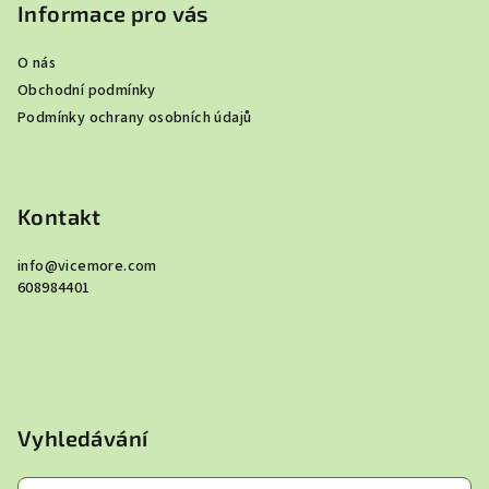
p
Informace pro vás
a
O nás
t
Obchodní podmínky
í
Podmínky ochrany osobních údajů
Kontakt
info
@
vicemore.com
608984401
Vyhledávání