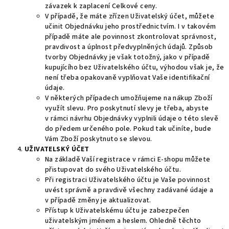
závazek k zaplacení Celkové ceny.
V případě, že máte zřízen Uživatelský účet, můžete
učinit Objednávku jeho prostřednictvím. I v takovém
případě máte ale povinnost zkontrolovat správnost,
pravdivost a úplnost předvyplněných údajů. Způsob
tvorby Objednávky je však totožný, jako v případě
kupujícího bez Uživatelského účtu, výhodou však je, že
není třeba opakovaně vyplňovat Vaše identifikační
údaje.
V některých případech umožňujeme na nákup Zboží
využít slevu. Pro poskytnutí slevy je třeba, abyste
v rámci návrhu Objednávky vyplnili údaje o této slevě
do předem určeného pole. Pokud tak učiníte, bude
Vám Zboží poskytnuto se slevou.
UŽIVATELSKÝ ÚČET
Na základě Vaší registrace v rámci E-shopu můžete
přistupovat do svého Uživatelského účtu.
Při registraci Uživatelského účtu je Vaše povinnost
uvést správně a pravdivě všechny zadávané údaje a
v případě změny je aktualizovat.
Přístup k Uživatelskému účtu je zabezpečen
uživatelským jménem a heslem. Ohledně těchto