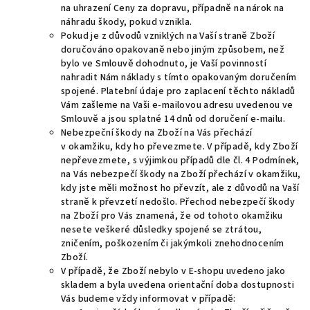
na uhrazení Ceny za dopravu, případně na nárok na
náhradu škody, pokud vznikla.
Pokud je z důvodů vzniklých na Vaší straně Zboží
doručováno opakovaně nebo jiným způsobem, než
bylo ve Smlouvě dohodnuto, je Vaší povinností
nahradit Nám náklady s tímto opakovaným doručením
spojené.
Platební údaje pro zaplacení těchto nákladů
Vám zašleme na Vaši e-mailovou adresu uvedenou ve
Smlouvě a jsou splatné 14 dnů od doručení e-mailu.
Nebezpeční škody na Zboží na Vás přechází
v okamžiku, kdy ho převezmete. V případě, kdy Zboží
nepřevezmete, s výjimkou případů dle čl.
4
Podmínek,
na Vás nebezpečí škody na Zboží přechází v okamžiku,
kdy jste měli možnost ho převzít, ale z důvodů na Vaší
straně k převzetí nedošlo. Přechod nebezpečí škody
na Zboží pro Vás znamená, že od tohoto okamžiku
nesete veškeré důsledky spojené se ztrátou,
zničením, poškozením či jakýmkoli znehodnocením
Zboží.
V případě, že Zboží nebylo v E-shopu uvedeno jako
skladem a byla uvedena orientační doba dostupnosti
Vás budeme vždy informovat v případě: