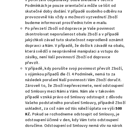
v potvrzení Objednávky. Doba uvedená v těchto
Podmínkách je pouze orientační a může se lišit od
skutečné doby dodání. V případě osobního odběru na
provozovně Vás vždy o možnosti vyzvednutí Zboží
budeme informovat prostřednictvím e-mailu.
Po převzetí Zboží od dopravce je Vaše povinnost
zkontrolovat neporušenost obalu Zboží a v případě
jakýchkoli závad tuto skutečnost neprodleně oznámit
dopravci a Nám. V případě, že došlo k závadě na obalu,
která svědčí o neoprávněné manipulaci a vstupu do
zásilky, není Vaší povinností Zboží od dopravce
převzít.
V případě, kdy porušíte svoji povinnost převzít Zboží,
s výjimkou případů dle čl.
4
Podmínek, nemá to za
následek porušení Naší povinnosti Vám Zboží doručit.
Zároveň to, že Zboží nepřevezmete, není odstoupení
od Smlouvy mezi Námi a Vámi. Nám ale v takovém
případě vzniká právo od Smlouvy odstoupit z důvodu
Vašeho podstatného porušení Smlouvy, případně Zboží
uskladnit, za což nám od Vás náleží úplata ve výši
500
Kč.
Pokud se rozhodneme odstoupit od Smlouvy, je
odstoupení účinné v den, kdy Vám toto odstoupení
doručíme. Odstoupení od Smlouvy nemá vliv na nárok