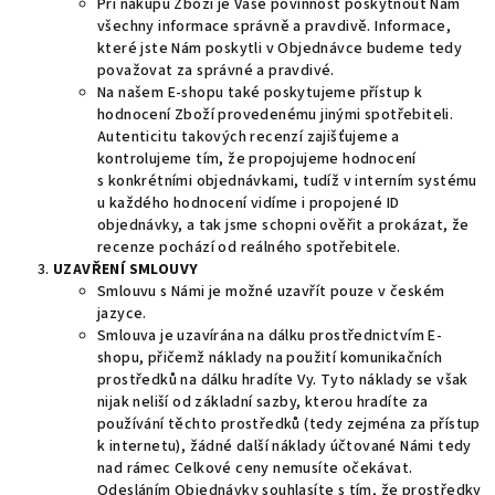
Při nákupu Zboží je Vaše povinnost poskytnout Nám
všechny informace správně a pravdivě. Informace,
které jste Nám poskytli v Objednávce budeme tedy
považovat za správné a pravdivé.
Na našem E-shopu také poskytujeme přístup k
hodnocení Zboží provedenému jinými spotřebiteli.
Autenticitu takových recenzí zajišťujeme a
kontrolujeme tím, že propojujeme hodnocení
s konkrétními objednávkami, tudíž v interním systému
u každého hodnocení vidíme i propojené ID
objednávky, a tak jsme schopni ověřit a prokázat, že
recenze pochází od reálného spotřebitele.
UZAVŘENÍ SMLOUVY
Smlouvu s Námi je možné uzavřít pouze v českém
jazyce.
Smlouva je uzavírána na dálku prostřednictvím E-
shopu, přičemž náklady na použití komunikačních
prostředků na dálku hradíte Vy. Tyto náklady se však
nijak neliší od základní sazby, kterou hradíte za
používání těchto prostředků (tedy zejména za přístup
k internetu), žádné další náklady účtované Námi tedy
nad rámec Celkové ceny nemusíte očekávat.
Odesláním Objednávky souhlasíte s tím, že prostředky