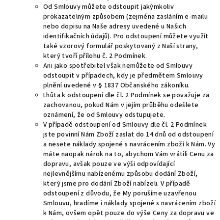
Od Smlouvy můžete odstoupit jakýmkoliv
prokazatelným způsobem (zejména zasláním e-mailu
nebo dopisu na Naše adresy uvedené u Našich
identifikačních údajů). Pro odstoupení můžete využít
také vzorový formulář poskytovaný z Naší strany,
který tvoří přílohu č. 2 Podmínek.
Ani jako spotřebitel však nemůžete od Smlouvy
odstoupit v případech, kdy je předmětem Smlouvy
plnění uvedené v § 1837 Občanského zákoníku.
Lhůta k odstoupení dle čl. 2 Podmínek se považuje za
zachovanou, pokud Nám v jejím průběhu odešlete
oznámení, že od Smlouvy odstupujete.
V případě odstoupení od Smlouvy dle čl. 2 Podmínek
jste povinní Nám Zboží zaslat do 14 dnů od odstoupení
a nesete náklady spojené s navrácením zboží k Nám. Vy
máte naopak nárok na to, abychom Vám vrátili Cenu za
dopravu, avšak pouze ve výši odpovídající
nejlevnějšímu nabízenému způsobu dodání Zboží,
který jsme pro dodání Zboží nabízeli. V případě
odstoupení z důvodu, že My porušíme uzavřenou
Smlouvu, hradíme i náklady spojené s navrácením zboží
k Nám, ovšem opět pouze do výše Ceny za dopravu ve