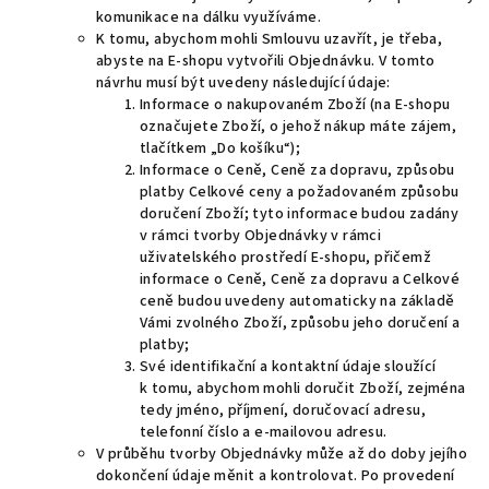
komunikace na dálku využíváme.
K tomu, abychom mohli Smlouvu uzavřít, je třeba,
abyste na E-shopu vytvořili Objednávku. V tomto
návrhu musí být uvedeny následující údaje:
Informace o nakupovaném Zboží (na E-shopu
označujete Zboží, o jehož nákup máte zájem,
tlačítkem „Do košíku“);
Informace o Ceně, Ceně za dopravu, způsobu
platby Celkové ceny a požadovaném způsobu
doručení Zboží; tyto informace budou zadány
v rámci tvorby Objednávky v rámci
uživatelského prostředí E-shopu, přičemž
informace o Ceně, Ceně za dopravu a Celkové
ceně budou uvedeny automaticky na
základě
Vámi zvolného Zboží, způsobu jeho doručení a
platby;
Své identifikační a kontaktní údaje sloužící
k tomu, abychom mohli doručit Zboží, zejména
tedy jméno, příjmení, doručovací adresu,
telefonní číslo a e-mailovou adresu.
V průběhu tvorby Objednávky může až do doby jejího
dokončení údaje měnit a kontrolovat. Po provedení