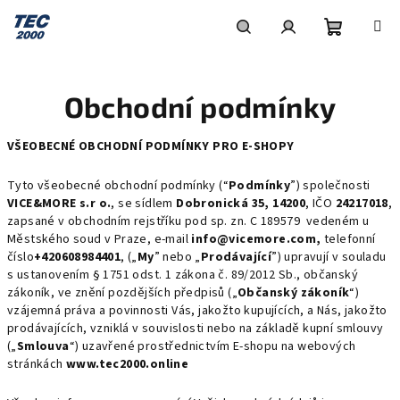
Přejít
na
obsah
Nákupní
Hledat
Přihlášení
Obchodní podmínky
košík
VŠEOBECNÉ OBCHODNÍ PODMÍNKY PRO E-SHOPY
Tyto všeobecné obchodní podmínky (“
Podmínky
”) společnosti
VICE&MORE s.r o.
, se sídlem
Dobronická 35, 14200
, IČO
24217018
,
zapsané v obchodním rejstříku pod sp. zn. C 189579
vedeném u
Městského soud v Praze, e-mail
info@vicemore.com,
telefonní
číslo
+420608984401
, („
My
” nebo „
Prodávající
”) upravují v souladu
s ustanovením § 1751 odst. 1 zákona č. 89/2012 Sb., občanský
zákoník, ve znění pozdějších předpisů („
Občanský zákoník
“)
vzájemná práva a povinnosti Vás, jakožto kupujících, a Nás, jakožto
prodávajících, vzniklá v souvislosti nebo na základě kupní smlouvy
(„
Smlouva
“) uzavřené prostřednictvím E-shopu na webových
stránkách
www.tec2000.online