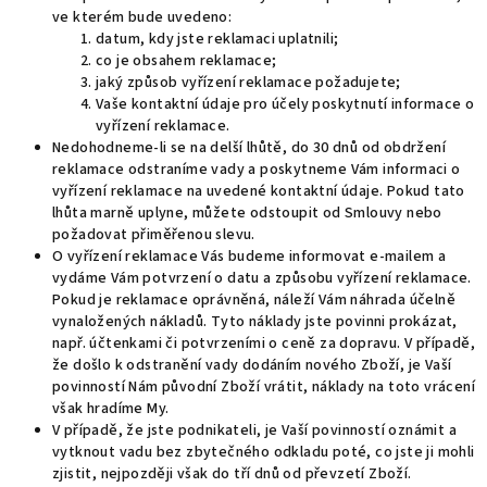
ve kterém bude uvedeno:
datum, kdy jste reklamaci uplatnili;
co je obsahem reklamace;
jaký způsob vyřízení reklamace požadujete;
Vaše kontaktní údaje pro účely poskytnutí informace o
vyřízení reklamace.
Nedohodneme-li se na delší lhůtě, do 30 dnů od obdržení
reklamace odstraníme vady a poskytneme Vám informaci o
vyřízení reklamace na uvedené kontaktní údaje. Pokud tato
lhůta marně uplyne, můžete odstoupit od Smlouvy nebo
požadovat přiměřenou slevu.
O vyřízení reklamace Vás budeme informovat e-mailem a
vydáme Vám potvrzení o datu a způsobu vyřízení reklamace.
Pokud je reklamace oprávněná, náleží Vám náhrada účelně
vynaložených nákladů. Tyto náklady jste povinni prokázat,
např. účtenkami či potvrzeními o ceně za dopravu. V případě,
že došlo k odstranění vady dodáním nového Zboží, je Vaší
povinností Nám původní Zboží vrátit, náklady na toto vrácení
však hradíme My.
V případě, že jste podnikateli, je Vaší povinností oznámit a
vytknout vadu bez zbytečného odkladu poté, co jste ji mohli
zjistit, nejpozději však do tří dnů od převzetí Zboží.