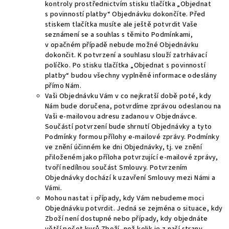
kontroly prostřednictvím stisku tlačítka „Objednat
s povinností platby“ Objednávku dokončíte. Před
stiskem tlačítka musíte ale ještě potvrdit Vaše
seznámení se a souhlas s těmito Podmínkami,
v opačném případě nebude možné Objednávku
dokončit. K potvrzení a souhlasu slouží zatrhávací
políčko. Po stisku tlačítka „Objednat s povinností
platby“ budou všechny vyplněné informace odeslány
přímo Nám.
Vaši Objednávku Vám v co nejkratší době poté, kdy
Nám bude doručena, potvrdíme zprávou odeslanou na
Vaši e-mailovou adresu zadanou v Objednávce.
Součástí potvrzení bude shrnutí Objednávky a tyto
Podmínky formou přílohy e-mailové zprávy. Podmínky
ve znění účinném ke dni Objednávky, tj. ve znění
přiloženém jako příloha potvrzující e-mailové zprávy,
tvoří nedílnou součást Smlouvy. Potvrzením
Objednávky dochází k uzavření Smlouvy mezi Námi a
Vámi.
Mohou nastat i případy, kdy Vám nebudeme moci
Objednávku potvrdit. Jedná se zejména o situace, kdy
Zboží není dostupné nebo případy, kdy objednáte