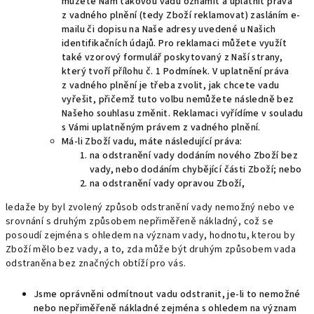
můžete Nám takovou vadu oznámit a uplatnit práva
z vadného plnění (tedy Zboží reklamovat) zasláním e-
mailu či dopisu na Naše adresy uvedené u Našich
identifikačních údajů. Pro reklamaci můžete využít
také vzorový formulář poskytovaný z Naší strany,
který tvoří přílohu č. 1 Podmínek. V uplatnění práva
z vadného plnění je třeba zvolit, jak chcete vadu
vyřešit, přičemž tuto volbu nemůžete následně bez
Našeho souhlasu změnit. Reklamaci vyřídíme v souladu
s Vámi uplatněným právem z vadného plnění.
Má-li Zboží vadu, máte následující práva:
na odstranění vady dodáním nového Zboží bez
vady, nebo dodáním chybějící části Zboží; nebo
na odstranění vady opravou Zboží,
ledaže by byl zvolený způsob odstranění vady nemožný nebo ve
srovnání s druhým způsobem nepřiměřeně nákladný, což se
posoudí zejména s ohledem na význam vady, hodnotu, kterou by
Zboží mělo bez vady, a to, zda může být druhým způsobem vada
odstraněna bez značných obtíží pro vás.
Jsme oprávněni odmítnout vadu odstranit, je-li to nemožné
nebo nepřiměřeně nákladné zejména s ohledem na význam