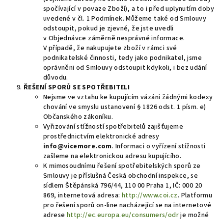
spočívající v povaze Zboží), a to i před uplynutím doby
uvedené v čl. 1 Podmínek. Můžeme také od Smlouvy
odstoupit, pokud je zjevné, že jste uvedli
v Objednávce záměrně nesprávné informace.
V případě, že nakupujete zboží v rámci své
podnikatelské činnosti, tedy jako podnikatel, jsme
oprávněni od Smlouvy odstoupit kdykoli, i bez udání
důvodu.
ŘEŠENÍ SPORŮ SE SPOTŘEBITELI
Nejsme ve vztahu ke kupujícím vázáni žádnými kodexy
chování ve smyslu ustanovení § 1826 odst. 1 písm. e)
Občanského zákoníku.
Vyřizování stížností spotřebitelů zajišťujeme
prostřednictvím elektronické adresy
info@vicemore.com
. Informaci o vyřízení stížnosti
zašleme na elektronickou adresu kupujícího.
K mimosoudnímu řešení spotřebitelských sporů ze
Smlouvy je příslušná Česká obchodní inspekce, se
sídlem Štěpánská 796/44, 110 00 Praha 1, IČ: 000 20
869, internetová adresa:
http://www.coi.cz
. Platformu
pro řešení sporů on-line nacházející se na internetové
adrese
http://ec.europa.eu/consumers/odr
je možné