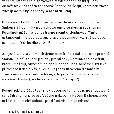
Všechny informace o zpracování Vašich osobních údajů jsou
obsaženy v Zásadách zpracování osobních údajů, která naleznete
zde:
/podminky-ochrany-osobnich-udaju.
Ustanovení těchto Podmínek jsou nedílnou součástí Smlouvy.
Smlouva a Podmínky jsou vyhotoveny v českém jazyce. Znění
Podmínek můžeme jednostranně měnit či doplňovat. Tímto
ustanovením nejsou dotčena práva a povinnosti vzniklá po dobu
účinnosti předchozího znění Podmínek.
Jak jistě víte, tak komunikujeme primárně na dálku. Proto i pro naši
Smlouvu platí, že jsou použity prostředky komunikace na dálku,
které umožňují, abychom se spolu dohodli bez současné fyzické
přítomnosti Nás a Vás, a Smlouva je tak uzavřena distančním
způsobem v prostředí E-shopu, a to prostřednictvím rozhraní
webové stránky („
webové rozhraní E-shopu
“).
Pokud některá část Podmínek odporuje tomu, co jsme si společně
schválili v rámci procesu Vašeho nákupu na Našem E-shopu, bude
mít tato konkrétní dohoda před Podmínkami přednost.
NĚKTERÉ DEFINICE