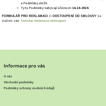
a Podmínky uložit.
Tyto Podmínky nabývají účinnosti
16.10.2024
.
FORMULÁŘ PRO REKLAMACI
či
ODSTOUPENÍ OD SMLOUVY
ke
stažení zde:
formular-reklamace-odstoupeni
Z
á
p
Informace pro vás
a
O nás
t
Obchodní podmínky
í
Podmínky ochrany osobních údajů