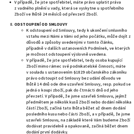
V případě, že jste spotřebitel, máte právo uplatit práva
z vadného plnění u vady, která se vyskytne u spotřebního
Zboží ve lhůtě 24 měsíců od převzetí Zboží.
ODSTOUPENÍ OD SMLOUVY
K odstoupení od Smlouvy, tedy k ukončení smluvního
vztahu mezi Námi a Vámi od jeho počátku, může dojít z
důvodů a způsoby uvedenými v tomto článku,
případně v dalších ustanoveních Podmínek, ve kterých
je možnost odstoupení výslovně uvedena.
V případě, že jste spotřebitel, tedy osoba kupující
Zboží mimo rámec své podnikatelské činnosti, máte
v souladu s ustanovením §1829 občanského zákoníku
právo odstoupit od Smlouvy bez udání důvodu ve
lhůtě 14 dnů ode dne uzavření Smlouvy, resp. pokud se
jedná o koupi zboží, pak do čtrnácti dnů od jeho
převzetí. V případě, že jsme uzavřeli Smlouvu, jejímž
předmětem je několik kusů Zboží nebo dodání několika
částí Zboží, začíná tato lhůta běžet až dnem dodání
posledního kusu nebo části Zboží, a v případě, že jsme
uzavřeli Smlouvu, na základě které Vám budeme Zboží
dodávat pravidelně a opakovaně, začíná běžet dnem
dodání první dodávky.