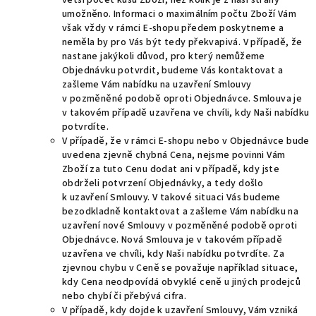
větší počet kusů Zboží, než kolik je z naší strany
umožněno. Informaci o maximálním počtu Zboží Vám
však vždy v rámci E-shopu předem poskytneme a
neměla by pro Vás být tedy překvapivá. V případě, že
nastane jakýkoli důvod, pro který nemůžeme
Objednávku potvrdit, budeme Vás kontaktovat a
zašleme Vám nabídku na uzavření Smlouvy
v pozměněné podobě oproti Objednávce. Smlouva je
v takovém případě uzavřena ve chvíli, kdy Naši nabídku
potvrdíte.
V případě, že v rámci E-shopu nebo v Objednávce bude
uvedena zjevně chybná Cena, nejsme povinni Vám
Zboží za tuto Cenu dodat ani v případě, kdy jste
obdrželi potvrzení Objednávky, a tedy došlo
k uzavření Smlouvy. V takové situaci Vás budeme
bezodkladně kontaktovat a zašleme Vám nabídku na
uzavření nové Smlouvy v pozměněné podobě oproti
Objednávce. Nová Smlouva je v takovém případě
uzavřena ve chvíli, kdy Naši nabídku potvrdíte. Za
zjevnou chybu v Ceně se považuje například situace,
kdy Cena neodpovídá obvyklé ceně u jiných prodejců
nebo chybí či přebývá cifra.
V případě, kdy dojde k uzavření Smlouvy, Vám vzniká