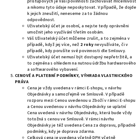
přístupových je Vaší povinností zachovávat mlčenlivost
a nikomu tyto údaje neposkytovat. V případě, že dojde
k jejich zneužití, neneseme za to žádnou
odpovědnost.
Uživatelský účet je osobní, a nejste tedy oprávněni
umožnit jeho využívání třetím osobám.
Váš Uživatelský
účet můžeme zrušit, a to zejména v
případě, když jej více, než
2 roky
nevyužíváte, či v
případě, kdy porušíte své povinnosti dle Smlouvy.
Uživatelský účet nemusí být dostupný nepřetržitě, a
to zejména s ohledem na nutnou údržbu hardwarového
a softwarového vybavení.
CENOVÉ A PLATEBNÍ PODMÍNKY, VÝHRADA VLASTNICKÉHO
PRÁVA
Cena je vždy uvedena v rámci E-shopu, v návrhu
Objednávky a samozřejmě ve Smlouvě. V případě
rozporu mezi Cenou uvedenou u Zboží v rámci E-shopu
a Cenou uvedenou v návrhu Objednávky se uplatní
Cena uvedená v návrhu Objednávky, která bude vždy
totožná s cenou ve Smlouvě. V rámci návrhu
Objednávky je též uvedena Cena za dopravu, případně
podmínky, kdy je doprava zdarma.
Celková cena je uvedena včetně DPH včetně