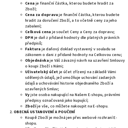
Cena
je finanční částka, kterou budete hradit za
Zboží;
Cena za dopravu
je finanční částka, kterou budete
hradit za doručení Zboží, a to včetně ceny za jeho
zabalení;
Celková cena
je součet Ceny a Ceny za dopravu;
DPH
je daň z přidané hodnoty dle platných právních
předpisů;
Faktura
je daňový doklad vystavený v souladu se
zákonem o dani z přidané hodnoty na Celkovou cenu;
Objednávka
je Váš závazný návrh na uzavření Smlouvy
o koupi Zboží s Námi;
Uživatelský účet
je účet zřízený na základě Vámi
sdělených údajů, jež umožňuje uchování zadaných
údajů a uchovávání historie objednaného Zboží a
uzavřených Smluv;
Vy
jste osoba nakupující na Našem E-shopu, právními
předpisy označovaná jako kupující;
Zboží
je vše, co můžete nakoupit na E-shopu.
OBECNÁ USTANOVENÍ A POUČENÍ
Koupě Zboží je možná jen přes webové rozhraní E-
shopu.