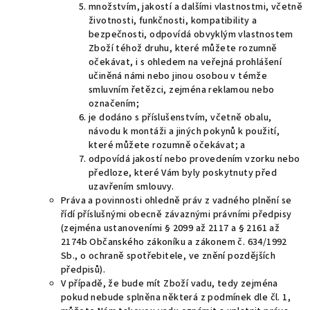
množstvím, jakostí a dalšími vlastnostmi, včetně
životnosti, funkčnosti, kompatibility a
bezpečnosti, odpovídá obvyklým vlastnostem
Zboží téhož druhu, které můžete rozumně
očekávat, i s ohledem na veřejná prohlášení
učiněná námi nebo jinou osobou v témže
smluvním řetězci, zejména reklamou nebo
označením;
je dodáno s příslušenstvím, včetně obalu,
návodu k montáži a jiných pokynů k použití,
které můžete rozumně očekávat; a
odpovídá jakostí nebo provedením vzorku nebo
předloze, které Vám byly poskytnuty před
uzavřením smlouvy.
Práva a povinnosti ohledně práv z vadného plnění se
řídí příslušnými obecně závaznými právními předpisy
(zejména ustanoveními § 2099 až 2117 a § 2161 až
2174b Občanského zákoníku a zákonem č. 634/
1992
Sb., o ochraně spotřebitele, ve znění pozdějších
předpisů).
V případě, že
bude mít Zboží vadu, tedy zejména
pokud nebude splněna některá z podmínek dle čl.
1
,