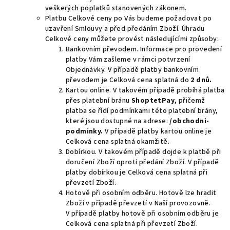
veškerých poplatků stanovených zákonem.
Platbu Celkové ceny po Vás budeme požadovat po
uzavření Smlouvy a před předáním Zboží. Úhradu
Celkové ceny můžete provést následujícími způsoby:
Bankovním převodem. Informace pro provedení
platby Vám zašleme v rámci potvrzení
Objednávky. V případě platby bankovním
převodem je Celková cena splatná do
2 dnů.
Kartou online. V takovém případě probíhá platba
přes platební bránu
ShoptetPay
, přičemž
platba se řídí podmínkami této platební brány,
které jsou dostupné na adrese:
/obchodni-
podminky.
V případě platby kartou online je
Celková cena splatná okamžitě.
Dobírkou. V takovém případě dojde k platbě při
doručení Zboží oproti předání Zboží. V případě
platby dobírkou je Celková cena splatná při
převzetí Zboží.
Hotově při osobním odběru. Hotově lze hradit
Zboží v případě převzetí v Naší provozovně.
V případě platby hotově při osobním odběru je
Celková cena splatná při převzetí Zboží.