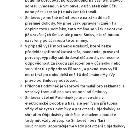
budeme doručovat korespondenci na Vaši e-mailovou
adresu uvedenou ve Smlouvě, v Uživatelském účtu
nebo přes kterou jste nás kontaktovali.
Smlouvu je možné měnit pouze na základě naší
písemné dohody. My jsme však oprávněni změnit a
doplnit tyto Podmínky, tato změna se však nedotkne
již uzavřených Smluv, ale pouze Smluv, které budou
uzavřeny po účinnosti této změny.
V případě vyšší moci nebo událostí, které nelze
předvídat (přírodní katastrofa, pandemie, provozní
poruchy, výpadky subdodavatelů apod.), neneseme
odpovědnost za škodu způsobenou v důsledku nebo
souvislosti s případy vyšší moci, a pokud stav vyšší
moci trvá po dobu delší než 10 dnů, máme My i Vy
právo od Smlouvy odstoupit.
Přílohou Podmínek je vzorový formulář pro reklamaci a
vzorový formulář pro odstoupení od Smlouvy.
Smlouva včetně Podmínek je archivována v
elektronické podobě u Nás, ale není Vám přístupná.
Vždy však tyto Podmínky a potvrzení Objednávky se
shrnutím Objednávky obdržíte e-mailem a budete
tedy mít vždy přístup ke Smlouvě i bez Naší
součinnosti. Doporučujeme vždy potvrzení Objednávky