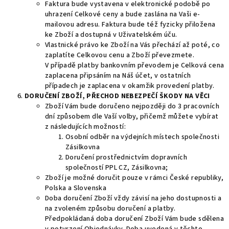
Faktura bude vystavena v elektronické podobě po
uhrazení Celkové ceny a bude zaslána na Vaši e-
mailovou adresu.
Faktura bude též fyzicky přiložena
ke Zboží a dostupná v Uživatelském úču.
Vlastnické právo ke Zboží na Vás přechází až poté, co
zaplatíte Celkovou cenu a Zboží převezmete.
V případě platby bankovním převodem je Celková cena
zaplacena připsáním na Náš účet, v ostatních
případech je zaplacena v okamžik provedení platby.
DORUČENÍ ZBOŽÍ, PŘECHOD NEBEZPEČÍ ŠKODY NA VĚCI
Zboží Vám bude doručeno nejpozději do 3 pracovních
dní způsobem dle Vaší volby, přičemž můžete vybírat
z následujících možností:
Osobní odběr na výdejních místech společnosti
Zásilkovna
Doručení prostřednictvím dopravních
společností PPL CZ, Zásilkovna;
Zboží je možné doručit pouze v rámci České republiky,
Polska a Slovenska
Doba doručení Zboží vždy závisí na jeho dostupnosti a
na zvoleném způsobu doručení a platby.
Předpokládaná doba doručení Zboží Vám bude sdělena