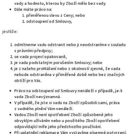
vady a hodnotu, kterou by Zboží mělo bez vady.
Dále máte právo na:
přiměřenou slevu z Ceny; nebo
odstoupení od Smlouvy,
jestliže:
odmítneme vadu odstranit nebo ji neodstraníme v souladu
s právními předpisy;
se vada projeví opakovaně,
je vada podstatným porušením Smlouvy; nebo
je z našeho prohlášení nebo z okolností zjevné, že vada
nebude odstraněna v přiměřené době nebo bez značných
obtíží pro Vás.
Právo na odstoupení od Smlouvy nenáleží v případě, je-li
vada Zboží nevýznamná.
V případě, že jste si vadu na Zboží způsobili sami, práva
z vadného plnění Vám nenáleží.
Vadou Zboží není opotřebení Zboží způsobené jeho
obvyklým užíváním nebo u použitého Zboží opotřebení
odpovídající míře jeho předchozího používání.
Při uplatnění reklamace Vám vystavíme písemné potvrzení,