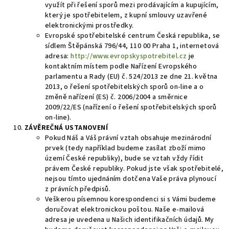
využít při řešení sporů mezi prodávajícím a kupujícím,
který je spotřebitelem, z kupní smlouvy uzavřené
elektronickými prostředky.
Evropské spotřebitelské centrum Česká republika, se
sídlem Štěpánská 796/44, 110 00 Praha 1, internetová
adresa:
http://www.evropskyspotrebitel.cz
je
kontaktním místem podle Nařízení Evropského
parlamentu a Rady (EU) č. 524/2013 ze dne 21. května
2013, o řešení spotřebitelských sporů on-line a o
změně nařízení (ES) č. 2006/2004 a směrnice
2009/22/ES (nařízení o řešení spotřebitelských sporů
on-line).
ZÁVĚREČNÁ USTANOVENÍ
Pokud Náš a Váš právní vztah obsahuje mezinárodní
prvek (tedy například budeme zasílat zboží mimo
území České republiky), bude se vztah vždy řídit
právem České republiky. Pokud jste však spotřebitelé,
nejsou tímto ujednáním dotčena Vaše práva plynoucí
z právních předpisů.
Veškerou písemnou korespondenci si s Vámi budeme
doručovat elektronickou poštou. Naše e-mailová
adresa je uvedena u Našich identifikačních údajů. My