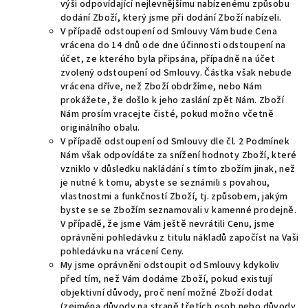
výši odpovídající nejlevnějšímu nabízenému způsobu
dodání Zboží, který jsme při dodání Zboží nabízeli.
V případě odstoupení od Smlouvy Vám bude Cena
vrácena do 14 dnů ode dne účinnosti odstoupení na
účet, ze kterého byla připsána, případně na účet
zvolený odstoupení od Smlouvy. Částka však nebude
vrácena dříve, než Zboží obdržíme, nebo Nám
prokážete, že došlo k jeho zaslání zpět Nám. Zboží
Nám prosím vracejte čisté, pokud možno včetně
originálního obalu.
V případě odstoupení od Smlouvy dle čl. 2 Podmínek
Nám však odpovídáte za snížení hodnoty Zboží, které
vzniklo v důsledku nakládání s tímto zbožím jinak, než
je nutné k tomu, abyste se seznámili s povahou,
vlastnostmi a funkčností Zboží, tj. způsobem, jakým
byste se se Zbožím seznamovali v kamenné prodejně.
V případě, že jsme Vám ještě nevrátili Cenu, jsme
oprávněni pohledávku z titulu nákladů započíst na Vaši
pohledávku na vrácení Ceny.
My jsme oprávněni odstoupit od Smlouvy kdykoliv
před tím, než Vám dodáme Zboží, pokud existují
objektivní důvody, proč není možné Zboží dodat
(zejména důvody na straně třetích osob nebo důvody