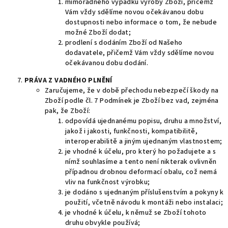
mimořádného výpadku výroby Zboží, přičemž
Vám vždy sdělíme novou očekávanou dobu
dostupnosti nebo informace o tom, že nebude
možné Zboží dodat;
prodlení s dodáním Zboží od Našeho
dodavatele, přičemž Vám vždy sdělíme novou
očekávanou dobu dodání.
PRÁVA Z VADNÉHO PLNĚNÍ
Zaručujeme, že v době přechodu nebezpečí škody na
Zboží podle čl.
7
Podmínek je Zboží bez vad, zejména
pak, že Zboží:
odpovídá ujednanému popisu, druhu a množství,
jakož i jakosti, funkčnosti, kompatibilitě,
interoperabilitě a jiným ujednaným vlastnostem;
je vhodné k účelu, pro který ho požadujete a s
nímž souhlasíme a tento není nikterak ovlivněn
případnou drobnou deformací obalu, což nemá
vliv na funkčnost výrobku;
je dodáno s ujednaným příslušenstvím a pokyny k
použití, včetně návodu k montáži nebo instalaci;
je vhodné k účelu, k němuž se Zboží tohoto
druhu obvykle používá;