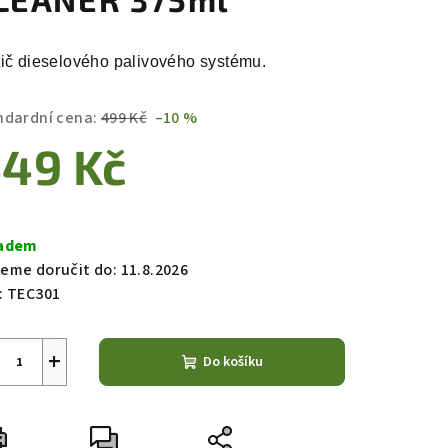
tič dieselového palivového systému.
ndardní cena:
499 Kč
–10 %
49 Kč
ná
a:
adem
eme doručit do:
11.8.2026
:
TEC301
+
Do košíku