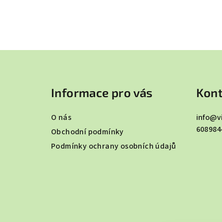
Z
á
Informace pro vás
Kont
p
a
O nás
info
@
v
608984
t
Obchodní podmínky
Podmínky ochrany osobních údajů
í