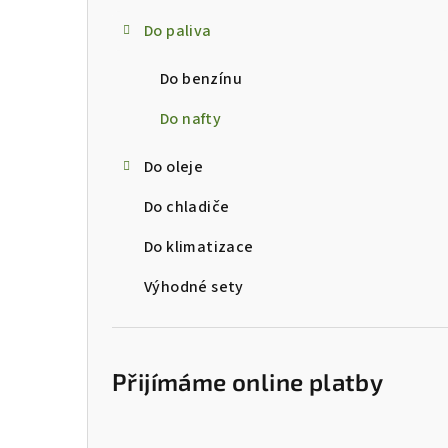
s
Do paliva
t
Do benzínu
r
a
Do nafty
n
Do oleje
n
Do chladiče
í
Do klimatizace
p
Výhodné sety
a
n
Přijímáme online platby
e
l