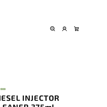
Hledat
Přihlášení
Nákupní
košík
2000
IESEL INJECTOR
LEANER 375ml