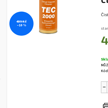
Čis
499 Kč
–10 %
sta
4
Měr
cen
Skl
Můž
Kód
−