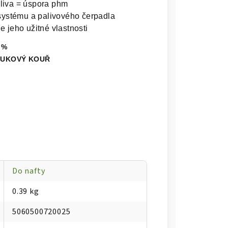
aliva = úspora phm
 systému a palivového čerpadla
e jeho užitné vlastnosti
 %
́FUKOVÝ KOUŘ
Do nafty
0.39 kg
5060500720025