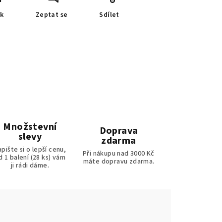
sk
Zeptat se
Sdílet
Množstevní
Doprava
slevy
zdarma
pište si o lepší cenu,
Při nákupu nad 3000 Kč
d 1 balení (28 ks) vám
máte dopravu zdarma.
ji rádi dáme.