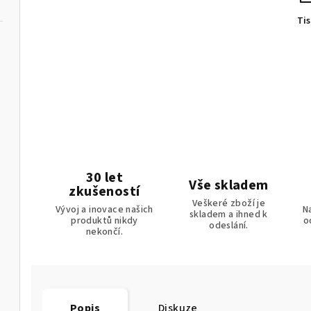
Ti
30 let
Vše skladem
zkušeností
Veškeré zboží je
Vývoj a inovace našich
Na
skladem a ihned k
produktů nikdy
o
odeslání.
nekončí.
Popis
Diskuze