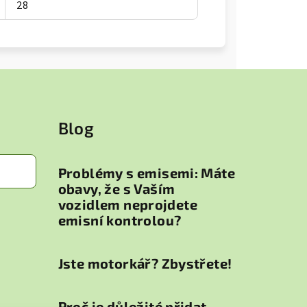
28
Blog
Problémy s emisemi: Máte
obavy, že s Vaším
vozidlem neprojdete
emisní kontrolou?
Jste motorkář? Zbystřete!
Proč je důležité přidat