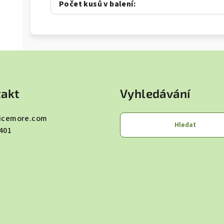
Počet kusů v balení
:
akt
Vyhledávání
icemore.com
Hledat
401