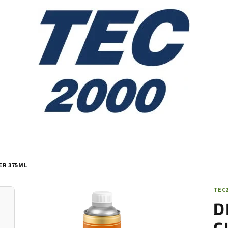
ER 375ML
TEC
D
C