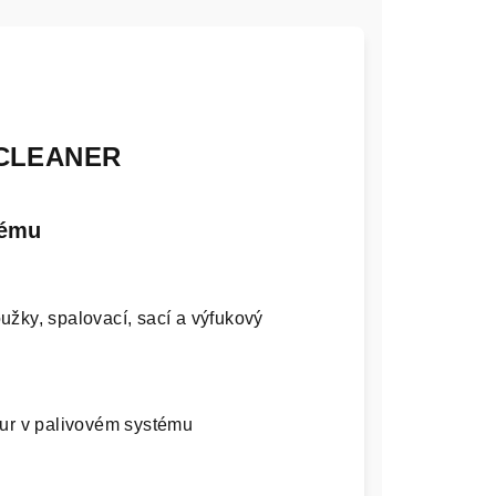
 CLEANER
tému
roužky, spalovací, sací a výfukový
tur v palivovém systému