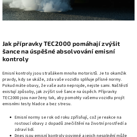
Jak přípravky TEC2000 pomáhají zvýšit
šance na úspěšné absolvování emisní
kontroly
Emisní kontroly jsou strašákem mnoha motoristů. Je to okamžik
pravdy, kdy se ukáže, zda vaše vozidlo splňuje přísné normy.
Pokud máte obavy, že vaše auto neprojde, nejste sami. Naštěstí
existují způsoby, jak zvýšit své šance na úspěch. Přípravky
TEC2000 jsou navrženy tak, aby pomohly vašemu vozidlu projít
emisními testy hladce a bez stresu.
Emisní normy se rok od roku zpřísňují, což je reakce na
rostoucí obavy z dopadů znečištění na životní prostředí a
zdraví lidí.
Dnes jsou emisní kontroly povinné a jejich nesplnění může