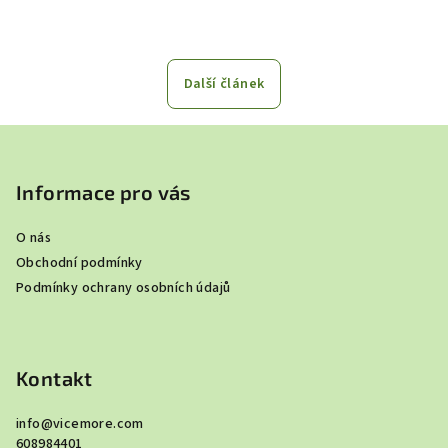
Další článek
Z
á
p
Informace pro vás
a
O nás
t
Obchodní podmínky
í
Podmínky ochrany osobních údajů
Kontakt
info
@
vicemore.com
608984401