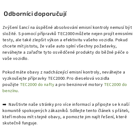
Odborníci doporučují
Zvýšení šancí na úspěšné absolvování emisní kontroly nemusí být
složité. S pomocí přípravků TEC2000 můžete nejen projít emisními
testy, ale také zlepšit výkon a efektivitu vašeho vozidla. Pokud
chcete mít jistotu, že vaše auto splní všechny požadavky,
neváhejte a zařaďte tyto osvědčené produkty do běžné péče o
vaše vozidlo.
Pokud máte obavy z nadcházející emisní kontroly, neváhejte a
vyzkoušejte přípravky TEC2000. Pro dieselová vozidla
použijte
TEC2000 do nafty
a pro benzinové motory
TEC2000 do
benzínu
.
➡️ Navštivte naše stránky pro více informací a připojte se k naší
komunitě spokojených zákazníků. Sdílejte tento článek s přáteli,
kteří mohou mít stejné obavy, a pomozte jim najít řešení, které
skutečně funguje.