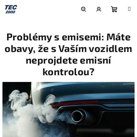
Přejít
na
obsah
Nákupní
Hledat
Přihlášení
Problémy s emisemi: Máte
košík
obavy, že s Vaším vozidlem
neprojdete emisní
kontrolou?