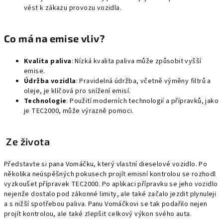
vést k zákazu provozu vozidla.
Co má na emise vliv?
Kvalita paliva
: Nízká kvalita paliva může způsobit vyšší
emise.
Údržba vozidla
: Pravidelná údržba, včetně výměny filtrů a
oleje, je klíčová pro snížení emisí.
Technologie
: Použití moderních technologií a přípravků, jako
je TEC2000, může výrazně pomoci.
Ze života
Představte si pana Vomáčku, který vlastní dieselové vozidlo. Po
několika neúspěšných pokusech projít emisní kontrolou se rozhodl
vyzkoušet přípravek TEC2000. Po aplikaci přípravku se jeho vozidlo
nejenže dostalo pod zákonné limity, ale také začalo jezdit plynuleji
a s nižší spotřebou paliva. Panu Vomáčkovi se tak podařilo nejen
projít kontrolou, ale také zlepšit celkový výkon svého auta.